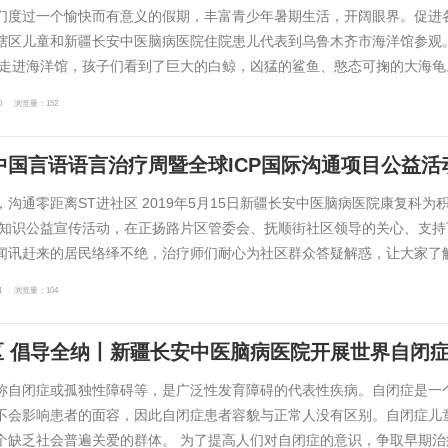
们度过一个愉快而有意义的假期，丰富青少年暑期生活，开阔眼界。促进各
辖区儿童和新疆长安中医脑病医院住院患儿代表到乌鲁木齐市海洋馆参观
 走进海洋馆，孩子们看到了巨大的白鲸，凶猛的鲨鱼、憨态可掬的大海龟。丰
0
浏览量：152
年中国言语语言治疗周暨全球ICP国际沟通项目公益活
，沟通零距离ST进社区 2019年5月15日新疆长安中医脑病医院康复科
T知识公益宣传活动，在正扬路片区管委会、抚顺街社区领导的关心、支
闻讯赶来的居民络绎不绝，治疗师们耐心为社区群众答疑解惑，让大家了解S
1
浏览量：104
区 倡导全纳丨新疆长安中医脑病医院开展世界自闭
称自闭症或孤独性障碍等，是广泛性发育障碍的代表性疾病。自闭症是一
不会影响患者的面容，因此自闭症患者容貌与正常人没有区别。自闭症儿
个缺乏社会普遍关爱的群体。 为了提高人们对自闭症的意识，争取早期治疗改