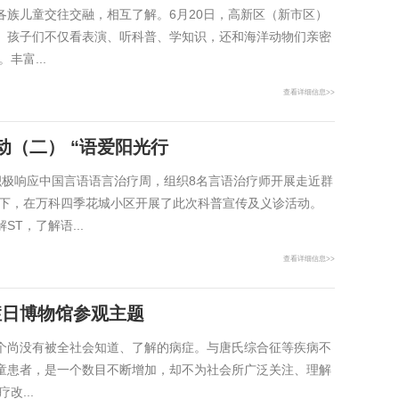
族儿童交往交融，相互了解。6月20日，高新区（新市区）
。孩子们不仅看表演、听科普、学知识，还和海洋动物们亲密
富...
查看详细信息>>
动（二） “语爱阳光行
为积极响应中国言语语言治疗周，组织8名言语治疗师开展走近群
持下，在万科四季花城小区开展了此次科普宣传及义诊活动。
T，了解语...
查看详细信息>>
症日博物馆参观主题
个尚没有被全社会知道、了解的病症。与唐氏综合征等疾病不
童患者，是一个数目不断增加，却不为社会所广泛关注、理解
...