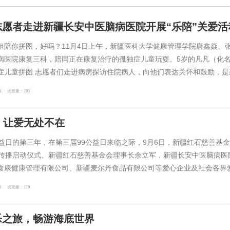
志愿者走进新疆长安中医脑病医院开展“乐陪”关爱活
姐陪你拼图，好吗？11月4日上午，新疆医科大学健康管理学院唐鑫焱、
病医院康复三科，陪同正在康复治疗的孤独症儿童玩耍。5岁的凡凡（化名
症儿童拼图 志愿者们走进病房探访住院病人，向他们表达关怀和鼓励，是新疆
8
浏览量：190
，让爱无处不在
公益日的第三年，在第三届99公益日来临之际，9月6日，新疆红石慈善
动传播启动仪式。新疆红石慈善基金会理事长余立军，新疆长安中医脑病
食康健康管理有限公司、新疆麦尔丹食品有限公司等爱心企业及社会各界爱心
0
浏览量：119
乐之旅，畅游海底世界