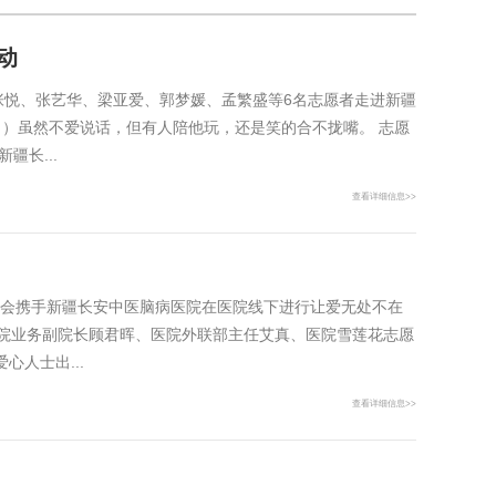
动
张悦、张艺华、梁亚爱、郭梦媛、孟繁盛等6名志愿者走进新疆
）虽然不爱说话，但有人陪他玩，还是笑的合不拢嘴。 志愿
长...
查看详细信息>>
基金会携手新疆长安中医脑病医院在医院线下进行让爱无处不在
医院业务副院长顾君晖、医院外联部主任艾真、医院雪莲花志愿
人士出...
查看详细信息>>