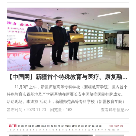
【中国网】新疆首个特殊教育与医疗、康复融合“产学研基地”挂牌
11月9日上午，新疆师范高等专科学校（新疆教育学院）疆内首个
特殊教育实践基地及产学研基地在新疆长安中医脑病医院挂牌成立。
活动现场。李涛摄 活动上，新疆师范高等专科学校（新疆教育学院）
特殊教育实践基地、产学研基地在新疆长安中医脑病医院授牌成立...
发布时间：2023-11-20
浏览量：163
查看详细信息>>