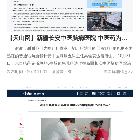
【天山网】新疆长安中医脑病医院 中医药为中哈搭建“健康桥梁”
谢谢，谢谢你们为哈迪佳做的一切。哈迪佳的母亲迪娃祖瓦用不太
熟练的普通话向新疆长安中医脑病五科主任高瑜表达着感谢。 10月31
日，来自哈萨克斯坦的6岁脑瘫患儿哈迪佳在新疆长安中医脑病医院治
疗马上满3个月，即将回国。 回国前，脑病五科为哈迪佳准备了中...
发布时间：2023-11-01
浏览量：80
查看详细信息>>