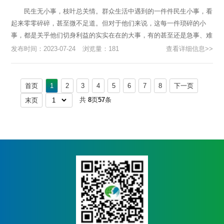
民生无小事，枝叶总关情。群众生活中遇到的一件件民生小事，看
起来零零碎碎，甚至微不足道。但对于他们来说，这每一件琐碎的小
事，都是关乎他们切身利益的实实在在的大事，有的甚至还是急事、难
事。 今年以来，米东区各级各部门、乡镇街道、各社区（村）...
发布时间：2023-07-24
浏览量：181
查看详细信息>>
首页
1
2
3
4
5
6
7
8
下一页
共
8
页
57
条
末页