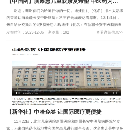
【中国网】脑瘫患儿重获康复希望 中医药为中哈搭建“健康桥梁”
谢谢，谢谢你们为哈迪佳做的一切。迪娃祖瓦（化名）用不太熟练
的普通话向新疆长安中医脑病五科主任高瑜表达着感谢。10月31日，
来自哈萨克斯坦的6岁脑瘫患儿哈迪佳（化名）在新疆长安中医脑病医
院治疗马上满3个月，即将回国。 回国前，脑病五科为哈迪佳准备...
发布时间：2023-12-06
浏览量：192
查看详细信息>>
【新华社】中哈免签 让国际医疗更便捷
11月22日，北京儿童医院新疆医院和新疆长安中医脑病医院的专
家，为来自哈萨克斯坦共和国的患儿进行联合会诊。这名患儿是中哈免