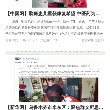
【中国网】脑瘫患儿重获康复希望 中医药为中哈搭建“健康桥梁”
谢谢，谢谢你们为哈迪佳做的一切。迪娃祖瓦（化名）用不太熟练
的普通话向新疆长安中医脑病五科主任高瑜表达着感谢。 10月31日，
来自哈萨克斯坦的6岁脑瘫患儿哈迪佳（化名）在新疆长安中医脑病医
院治疗马上满3个月，即将回国。回国前，脑病五科为哈迪佳准备...
发布时间：2023-11-03
浏览量：73
查看详细信息>>
【新华网】乌鲁木齐市米东区：聚焦群众所思所盼 把好事办实、实事办好