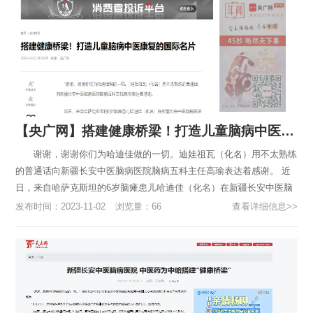
【央广网】搭建健康桥梁！打造儿童脑病中医康复的国际名片
谢谢，谢谢你们为哈迪佳做的一切。迪娃祖瓦（化名）用不太熟练
的普通话向新疆长安中医脑病医院脑病五科主任高瑜表达着感谢。 近
日，来自哈萨克斯坦的6岁脑瘫患儿哈迪佳（化名）在新疆长安中医脑
病医院治疗马上满3个月，即将回国。 治疗期间，在医生、康复...
发布时间：2023-11-02
浏览量：66
查看详细信息>>