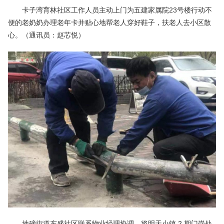
卡子湾育林社区工作人员主动上门为五建家属院23号楼行动不
便的老奶奶办理老年卡并贴心地帮老人穿好鞋子，扶老人去小区散
心。（通讯员：赵芯悦）
地磅街道东盛社区联系物业经理协调，将明天小镇 2 期门岗处