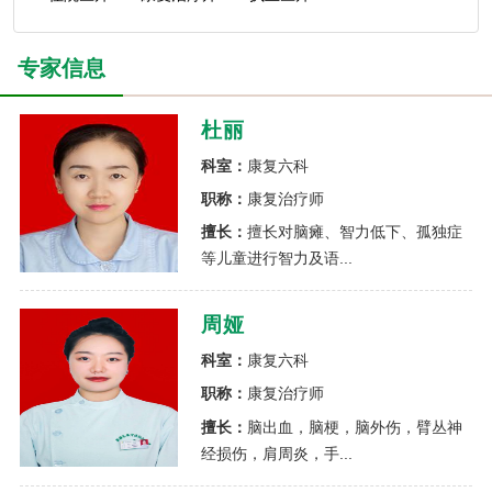
专家信息
杜丽
科室：
康复六科
职称：
康复治疗师
擅长：
擅长对脑瘫、智力低下、孤独症
等儿童进行智力及语...
周娅
科室：
康复六科
职称：
康复治疗师
擅长：
脑出血，脑梗，脑外伤，臂丛神
经损伤，肩周炎，手...