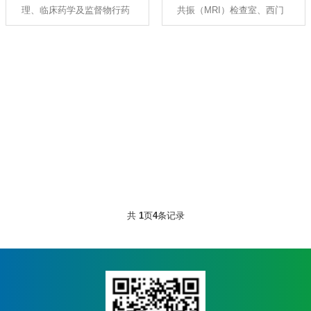
理、临床药学及监督物行药
共振（MRI）检查室、西门
成，人员梯队合理。 （一）
有工作人员6名，主任检验
政法律法规为一体的综合性
子64排128层螺旋CT检查
目前开展的项目：...
查看更多
师1名，检验...
技术部门，建立以病人为中
室、新东方和万东医用X光
查看更多
心的药学管理模式，开展以
固定及移动检查室、影像诊
合理用药为核心的临床药学
断室。所有设备均处于良好
工作。现科室共有5人，包
状态。 现有主任医师1名、
括副主任药师（人，主管
副主任医师1名、主管技师1
（中）药师1人，...
名、技师2名，护士1名，...
查看更多
查看更多
共
1
页
4
条记录