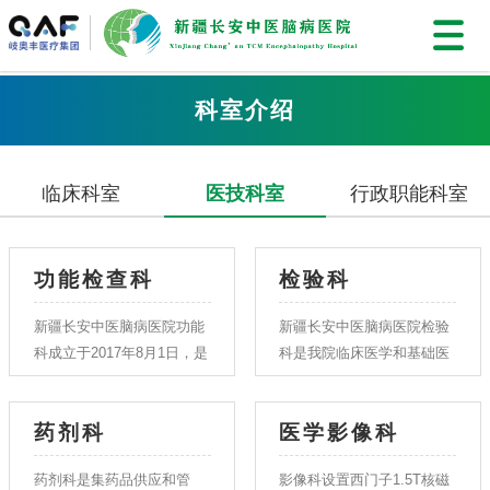
科室介绍
临床科室
医技科室
行政职能科室
功能检查科
检验科
新疆长安中医脑病医院功能
新疆长安中医脑病医院检验
科成立于2017年8月1日，是
科是我院临床医学和基础医
我院临床、教学、科研为一
学之间的桥梁、包括临床生
体的科室之一。中心院区功
物必学、临床免疫学、血液
药剂科
医学影像科
能科现由超声室、心电图
学、体液学、微生物等分支
室、经颅多普勒室、肺功能
学科。每天承粗病房、门急
药剂科是集药品供应和管
影像科设置西门子1.5T核磁
室及超声骨质分析仪室组
诊的临床检验任务。 我科现